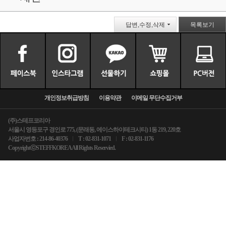
답변,수정,삭제
목록보기
개인정보취급방침
이용약관
이메일 무단수집거부
(주)스테프코리아
서울시 영등포구 경인로 775, (문래동, 에이스하이테크시티) 1동 219, 220호
사업자번호 : 214-86-40376
T : 02-831-1071
F : 02-831-1176
CopyrightⓒSTEFFKOREA All Rights Reservied.