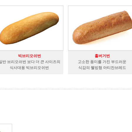
빅브리오쉬번
홀버거번
일반 브리오쉬번 보다 더 큰 사이즈의
고소한 풍미를 가진 부드러운
식사대용 빅브리오쉬번
식감의 웰빙형 아티잔브레드