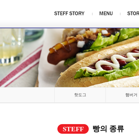
핫도그
햄버거
빵의 종류
STEFF