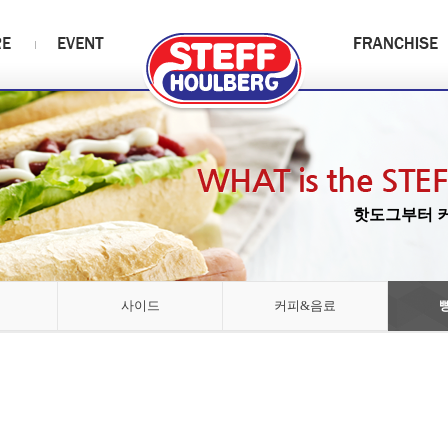
핫도그부터 커
사이드
커피&음료