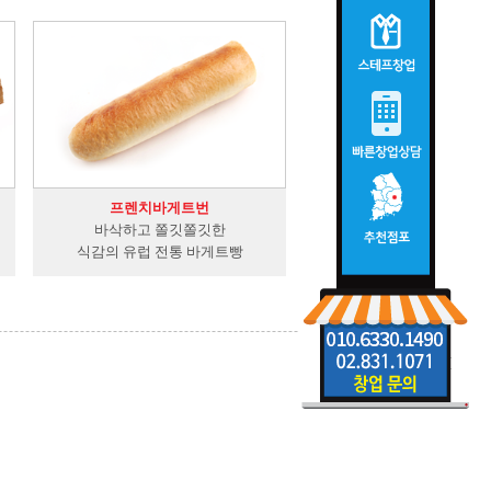
프렌치바게트번
바삭하고 쫄깃쫄깃한
식감의 유럽 전통 바게트빵