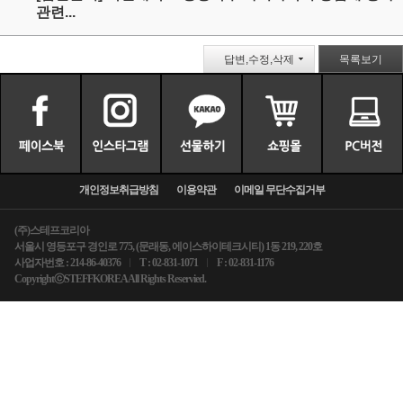
관련...
답변,수정,삭제
목록보기
개인정보취급방침
이용약관
이메일 무단수집거부
(주)스테프코리아
서울시 영등포구 경인로 775, (문래동, 에이스하이테크시티) 1동 219, 220호
사업자번호 : 214-86-40376
T : 02-831-1071
F : 02-831-1176
CopyrightⓒSTEFFKOREA All Rights Reservied.