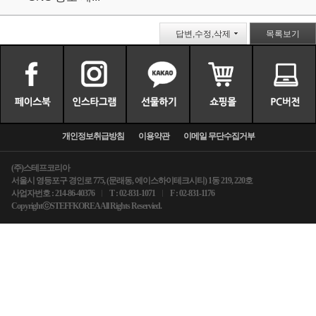
답변,수정,삭제
목록보기
개인정보취급방침
이용약관
이메일 무단수집거부
(주)스테프코리아
서울시 영등포구 경인로 775, (문래동, 에이스하이테크시티) 1동 219, 220호
사업자번호 : 214-86-40376
T : 02-831-1071
F : 02-831-1176
CopyrightⓒSTEFFKOREA All Rights Reservied.