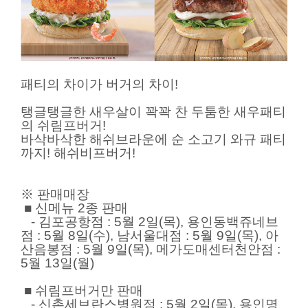
패티의 차이가 버거의 차이!
탱글탱글한 새우살이 꽉꽉 찬 두툼한 새우패티
의 쉬림프버거!
바삭바삭한 해쉬브라운에 순 소고기 와규 패티
까지! 해쉬비프버거!
※ 판매매장
■ 신메뉴 2종 판매
- 김포공항점 : 5월 2일(목), 용인동백쥬네브
점 : 5월 8일(수), 남서울대점 : 5월 9일(목), 아
산음봉점 : 5월 9일(목), 메가도매센터천안점 :
5월 13일(월)
■ 쉬림프버거만 판매
- 신촌세브란스병원점 : 5월 2일(목), 용인명