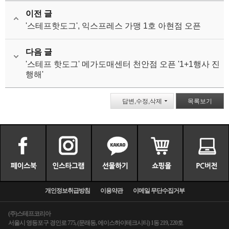
이전 글
'스테프핫도그', 익스프레스 가맹 1호 아현점 오픈
다음 글
'스테프 핫도그' 메가도매센터 천안점 오픈 '1+1행사 진
행해'
답변,수정,삭제
목록보기
개인정보취급방침
이용약관
이메일 무단수집거부
(주)스테프코리아
서울시 영등포구 경인로 775, (문래동, 에이스하이테크시티) 1동 219, 220호