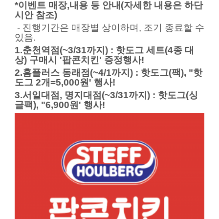
*이벤트 매장,내용 등 안내(자세한 내용은 하단
시안 참조)
- 진행기간은 매장별 상이하며, 조기 종료할 수
있음.
1.춘천역점(~3/31까지) : 핫도그 세트(4종 대
상) 구매시 '팝콘치킨' 증정행사!
2.홈플러스 동래점(~4/1까지) :
핫도그(팩), "핫
도그 2개=5,000원' 행사!
3.서일대점, 명지대점(~3/31까지) :
핫도그(싱
글팩), "6,900원' 행사!