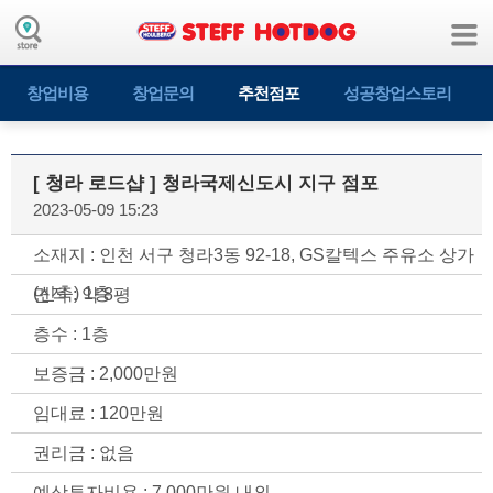
창업비용
창업문의
추천점포
성공창업스토리
[ 청라 로드샵 ] 청라국제신도시 지구 점포
2023-05-09 15:23
소재지 : 인천 서구 청라3동 92-18, GS칼텍스 주유소 상가
(신축) 1층
면적 : 약 8평
층수 : 1층
보증금 : 2,000만원
임대료 : 120만원
권리금 : 없음
예상투자비용 : 7,000만원 내외