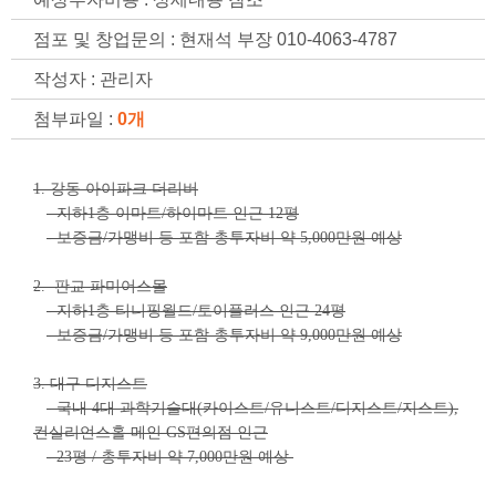
점포 및 창업문의 : 현재석 부장 010-4063-4787
작성자 : 관리자
첨부파일 :
0개
1. 강동 아이파크 더리버
- 지하1층 이마트/하이마트 인근 12평
- 보증금/가맹비 등 포함 총투자비 약 5,000만원 예상
2. 판교 파미어스몰
- 지하1층 티니핑월드/토이플러스 인근 24평
- 보증금/가맹비 등 포함 총투자비 약 9,000만원 예상
3. 대구 디지스트
- 국내 4대 과학기술대(카이스트/유니스트/디지스트/지스트),
컨실리언스홀 메인 GS편의점 인근
- 23평 / 총투자비 약 7,000만원 예상