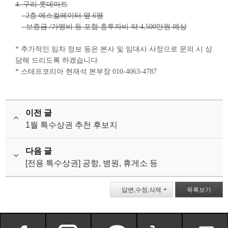
4. 구리 롯데마트
- 2층 에스컬레이터 옆 6평
- 보증금 /가맹비 등 포함 총투자비 약 4,500만원 예상
* 추가적인 임차 정보 등은 본사 및 임대사 사정으로 문의 시 상
담해 드리도록 하겠습니다.
* 스테프코리아 현재석 본부장 010-4063-4787
이전 글
1월 특수상권 추천 후보지
다음 글
[전용 특수상권] 공항, 병원, 휴게소 등
답변,수정,삭제
목록보기