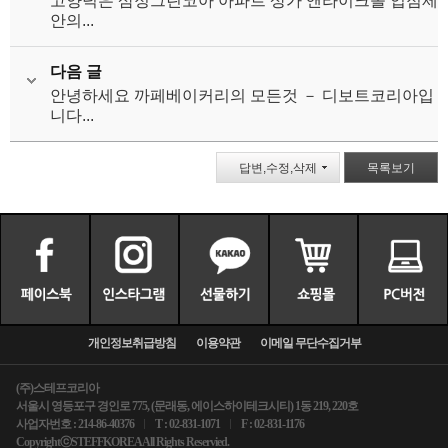
고양덕은 삼정그린코아 아파트 상가 앤라이크몰 입점제
안의...
다음 글
안녕하세요 까페베이커리의 모든것 － 디보트코리아입
니다...
답변,수정,삭제
목록보기
개인정보취급방침
이용약관
이메일 무단수집거부
(주)스테프코리아
서울시 영등포구 경인로 775, (문래동, 에이스하이테크시티) 1동 219, 220호
사업자번호 : 214-86-40376
T : 02-831-1071
F : 02-831-1176
CopyrightⓒSTEFFKOREA All Rights Reservied.