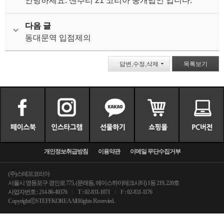
안녕하세요. 센추리 21 코리아 중개법인 입니다.
다음 글
동대문역 입점제의
답변,수정,삭제
목록보기
개인정보취급방침
이용약관
이메일 무단수집거부
(주)스테프코리아
서울시 영등포구 경인로 775, (문래동, 에이스하이테크시티) 1동 219, 220호
사업자번호 : 214-86-40376
T : 02-831-1071
F : 02-831-1176
CopyrightⓒSTEFFKOREA All Rights Reservied.