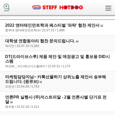
board의 collaboration모듈에 해당하는 메뉴 정보가 없습니다.
( 사용자모드:user / 장치:m / 언어:ko / 앱:board / 앱모듈:collaboration )
2022 엔터테인먼트학과 페스티벌 '와락' 협찬 제안서
중부대 엔터테인먼트학과
22.07.15
1,986
대학생 연합동아리 협찬 문의드립니다.
박지안
22.07.10
5,282
DT(드라이브스루) 제품 제안 및 매장광고 및 홍보용 DID시
스템
박선배 _ 티디에스디스플레이
22.05.31
1,170
마케팅담당자님~ 카톡선물하기 상위노출 제안서 송부해
드립니다. (원큐브)
오은선
22.04.28
1,753
언론PR 실행사 (주)저스트피알 - 2월 언론사별 단가표 전
달
채의현
22.02.16
2,311