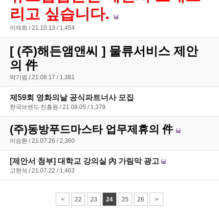
리고 싶습니다.
이재희
21.10.13
1,454
[ (주)해든앰앤씨 ] 물류서비스 제안
의 件
박기범
21.08.17
1,381
제59회 영화의날 공식파트너사 모집
한국브랜드 진흥원
21.08.05
1,379
(주)동방푸드마스타 업무제휴의 件
이승환
21.07.26
2,360
[제안서 첨부] 대학교 강의실 內 가림막 광고
고현석
21.07.22
1,463
<
22
23
24
25
26
>