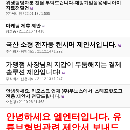
위생담당자분 전달 부탁드립니다-제빙기얼음용세니아이
자료전달건
(주)세니젠
22.01.18
1,585
마케팅 제휴 제안
장희승
21.12.16
1,418
국산 소형 전자동 캔시머 제안서입니다.
주식회사 씨앤에스
21.12.14
1,292
가맹점 사장님의 지갑이 두툼해지는 결제
솔루션 제안입니다!
주식회사 샵온에어
21.12.13
1,247
안녕하세요. 키오스크 업체 (주)우노스에서 '스테프핫도그'
전용 제안서 전달드립니다.
오현경
21.10.26
1,463
안녕하세요 엘엔터입니다. 유
튜브협법관련 제안서 보내드