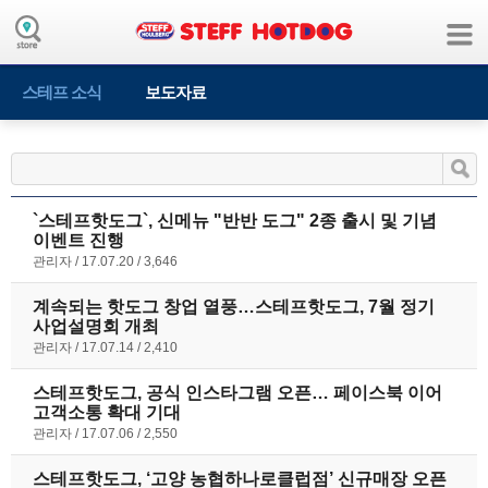
스테프 소식
보도자료
`스테프핫도그`, 신메뉴 "반반 도그" 2종 출시 및 기념
이벤트 진행
관리자
17.07.20
3,646
계속되는 핫도그 창업 열풍…스테프핫도그, 7월 정기
사업설명회 개최
관리자
17.07.14
2,410
스테프핫도그, 공식 인스타그램 오픈… 페이스북 이어
고객소통 확대 기대
관리자
17.07.06
2,550
스테프핫도그, ‘고양 농협하나로클럽점’ 신규매장 오픈