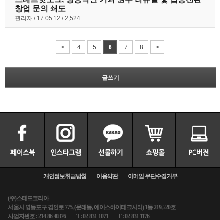
창업 문의 쇄도
관리자
17.05.12
2,524
<
4
5
6
7
8
>
글쓰기
개인정보취급방침
이용약관
이메일 무단수집거부
(주)스테프코리아
서울시 영등포구 경인로 775, (문래동, 에이스하이테크시티) 1동 219, 220호
사업자번호 : 214-86-40376
T : 02-831-1071
F : 02-831-1176