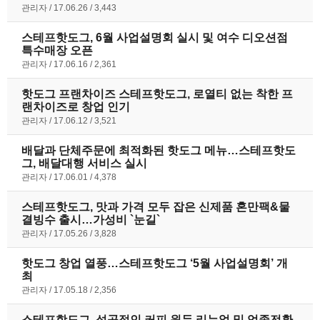
관리자
17.06.26
3,443
스테프핫도그, 6월 사업설명회 실시 및 여수 디오션점
특수매장 오픈
관리자
17.06.16
2,361
핫도그 프랜차이즈 스테프핫도그, 로열티 없는 착한 프
랜차이즈로 창업 인기
관리자
17.06.12
3,521
배달과 단체주문에 최적화된 핫도그 메뉴…스테프핫도
그, 배달대행 서비스 실시
관리자
17.06.01
4,378
스테프핫도그, 맛과 가격 모두 잡은 신제품 혼만팩&물
결빙수 출시…가성비 `눈길`
관리자
17.05.26
3,828
핫도그 창업 열풍…스테프핫도그 ‘5월 사업설명회’ 개
최
관리자
17.05.18
2,356
스테프핫도그, 성공적인 커피 원두 리뉴얼 및 업종전환