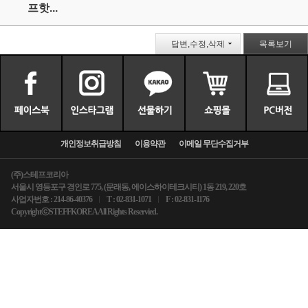
프핫...
답변,수정,삭제
목록보기
개인정보취급방침
이용약관
이메일 무단수집거부
(주)스테프코리아
서울시 영등포구 경인로 775, (문래동, 에이스하이테크시티) 1동 219, 220호
사업자번호 : 214-86-40376
T : 02-831-1071
F : 02-831-1176
CopyrightⓒSTEFFKOREA All Rights Reservied.