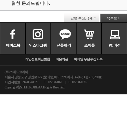
협찬 문의드립니다.
답변,수정,삭제
목록보기
개인정보취급방침
이용약관
이메일 무단수집거부
(주)스테프코리아
서울시 영등포구 경인로 775, (문래동, 에이스하이테크시티) 1동 219, 220호
사업자번호 : 214-86-40376
T : 02-831-1071
F : 02-831-1176
CopyrightⓒSTEFFKOREA All Rights Reservied.