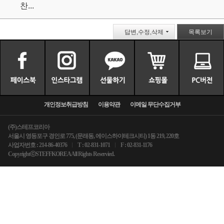
찬...
답변,수정,삭제
목록보기
개인정보취급방침
이용약관
이메일 무단수집거부
(주)스테프코리아
서울시 영등포구 경인로 775, (문래동, 에이스하이테크시티) 1동 219, 220호
사업자번호 : 214-86-40376
T : 02-831-1071
F : 02-831-1176
CopyrightⓒSTEFFKOREA All Rights Reservied.