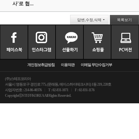
사'로 협...
답변,수정,삭제
목록보기
개인정보취급방침
이용약관
이메일 무단수집거부
(주)스테프코리아
서울시 영등포구 경인로 775, (문래동, 에이스하이테크시티) 1동 219, 220호
사업자번호 : 214-86-40376
T : 02-831-1071
F : 02-831-1176
CopyrightⓒSTEFFKOREA All Rights Reservied.