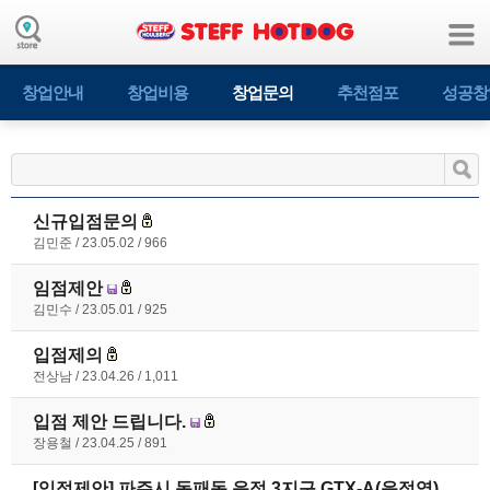
창업안내
창업비용
창업문의
추천점포
성공창
신규입점문의
김민준
23.05.02
966
임점제안
김민수
23.05.01
925
입점제의
전상남
23.04.26
1,011
입점 제안 드립니다.
장용철
23.04.25
891
[입점제안] 파주시 동패동 운정 3지구 GTX-A(운정역)