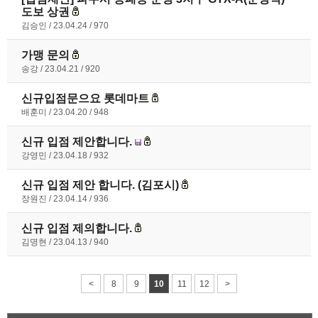
도보 상권
김승인
23.04.24
970
가맹 문의
송강
23.04.21
920
신규입점문으요 롯데마트
배훈미
23.04.20
948
신규 입점 제안합니다.
강영민
23.04.18
932
신규 입점 제안 합니다. (김포시)
장원진
23.04.14
936
신규 입점 제의합니다.
김명현
23.04.13
940
<
8
9
10
11
12
>