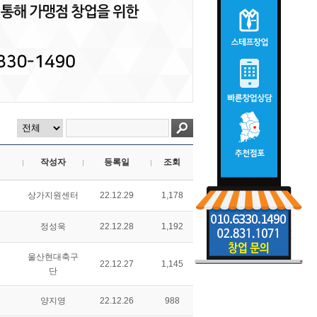
작성자
등록일
조회
상가지원센터
22.12.29
1,178
정성욱
22.12.28
1,192
울산현대축구
22.12.27
1,145
단
양지영
22.12.26
988