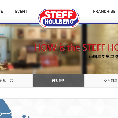
스테프핫도그 창
창업비용
창업문의
추천점포