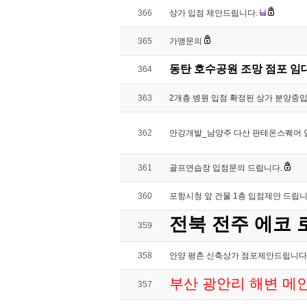
366
상가 입점 제안드립니다.
365
가맹문의
동탄 호수공원 조망 점포 임
364
363
2개층 병원 입점 확정된 상가 분양중
362
안강개발_남양주 다산 판테온스퀘어 
361
골프연습장 입점문의 드립니다.
360
포항시청 앞 건물 1층 입점제안 드립니
전북 전주 에코
359
358
안양 평촌 신축상가 점포제안드립니다.
부산 광안리 해변 메
357