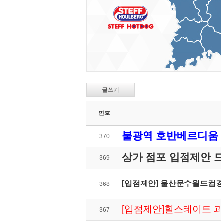
글쓰기
번호
불광역 호반베르디움
370
상가 점포 입점제안
369
[입점제안] 울산문수월드컵
368
[입점제안]힐스테이트 
367